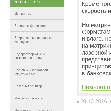
7COLORES WIKI
Кроме тог
скорость 
3D-принтер
Но матрич
Барабанный принтер
форматами
и влаге, 
Вибрационные охранные
извещатели
на матрич
лазерной 
Водорастворимые и
пигментные чернила
представи
принципов
Звуковые извещатели
в банковск
(акустические)
Немного о
Лазерный принтер
Матричный принтер
20.10.2016,
Монтаж системы охранно-