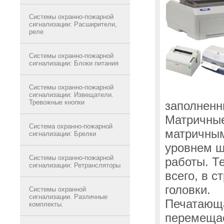
Системы охранно-пожарной
сигнализации: Расширители,
реле
Системы охранно-пожарной
сигнализации: Блоки питания
Системы охранно-пожарной
сигнализации: Извещатели.
Тревожные кнопки
заполненн
Матричные
Система охранно-пожарной
матричным
сигнализации: Брелки
уровнем 
Системы охранно-пожарной
работы. Т
сигнализации: Ретрансляторы
всего, в 
головки.
Системы охранной
сигнализации. Различные
Печатающа
комплекты.
перемещае