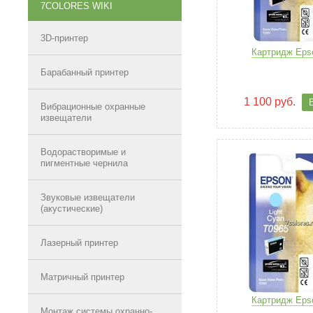
7COLORES WIKI
3D-принтер
Картридж Eps
Барабанный принтер
1 100 руб.
Вибрационные охранные
извещатели
Водорастворимые и
пигментные чернила
Звуковые извещатели
(акустические)
Лазерный принтер
Матричный принтер
Картридж Eps
Монтаж системы охранно-