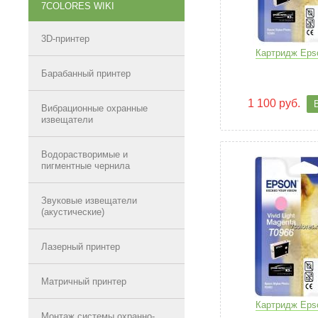
7COLORES WIKI
3D-принтер
Картридж Eps
Барабанный принтер
1 100 руб.
Вибрационные охранные
извещатели
Водорастворимые и
пигментные чернила
Звуковые извещатели
(акустические)
Лазерный принтер
Матричный принтер
Картридж Eps
Монтаж системы охранно-