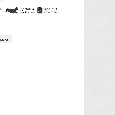
0
г
тавка