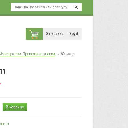
0 товаров — 0 руб.
 Извещатели. Тревожные кнопки
→
Юпитер
11
.
В корзину
леста