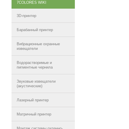
7COLORES WIKI
3D-принтер
Барабанный принтер
Вибрационные охранные
извещатели
Водорастворимые и
пигментные чернила
Звуковые извещатели
(акустические)
Лазерный принтер
Матричный принтер
Монтаж системы охранно-