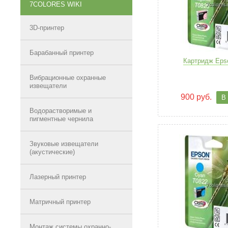
7COLORES WIKI
3D-принтер
Барабанный принтер
Картридж Eps
Вибрационные охранные
извещатели
900 руб.
В
Водорастворимые и
пигментные чернила
Звуковые извещатели
(акустические)
Лазерный принтер
Матричный принтер
Монтаж системы охранно-