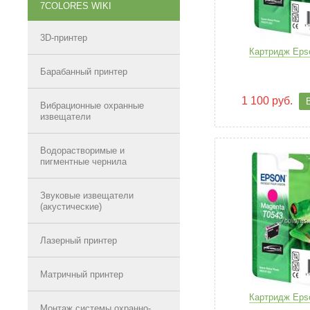
7COLORES WIKI
3D-принтер
Картридж Eps
Барабанный принтер
1 100 руб.
Вибрационные охранные
извещатели
Водорастворимые и
пигментные чернила
Звуковые извещатели
(акустические)
Лазерный принтер
Матричный принтер
Картридж Eps
Монтаж системы охранно-