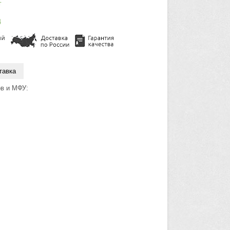
г
4
тавка
в и МФУ: