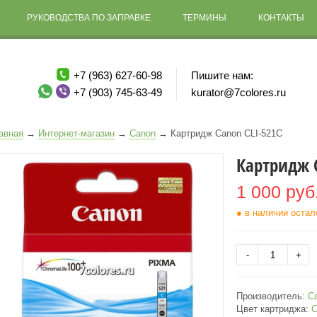
РУКОВОДСТВА ПО ЗАПРАВКЕ
ТЕРМИНЫ
КОНТАКТЫ
+7 (963) 627-60-98
Пишите нам:
+7 (903) 745-63-49
kurator@7colores.ru
авная
→
Интернет-магазин
→
Canon
→
Картридж Canon CLI-521C
Картридж 
1 000 руб
● в наличии остал
Производитель:
C
Цвет картриджа:
C