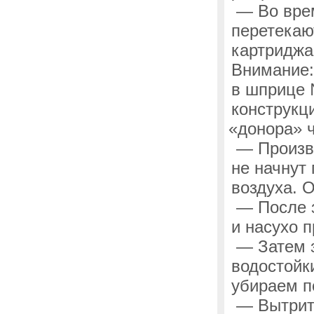
— Во врем
перетекаю
картриджа
Внимание:
в шприце 
конструкц
«донора
» 
— Произво
не начнут
воздуха. 
— После з
и насухо п
— Затем з
водостойк
убираем п
— Вытрите