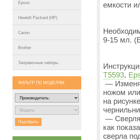
Epson
емкости и
Hewlett Packard (HP)
Необходим
Canon
9-15 мл.
(
Brother
Заправочные наборы
Инструкци
T5593
,
Ep
— Изменяе
ФИЛЬТР ПО МОДЕЛЯМ
ножом или
на рисунк
чернильни
— Сверлят
Подобрать
как показ
сверла по