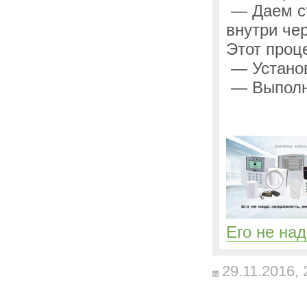
— Даем ст
внутри че
Этот проце
— Установ
— Выполни
Его не на
29.11.2016,