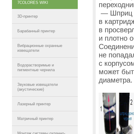
7COLORES WIKI
переходни
— Шприц
3D-принтер
в картрид
в просвер
Барабанный принтер
и плотно 
Соединени
Вибрационные охранные
извещатели
не попада
с корпусо
Водорастворимые и
пигментные чернила
может быт
диаметра.
Звуковые извещатели
(акустические)
Лазерный принтер
Матричный принтер
Монтаж системы охранно-