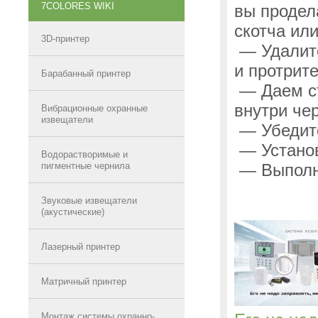
7COLORES WIKI
вы продел
скотча или
3D-принтер
— Удалите
и протрит
Барабанный принтер
— Даем ст
внутри че
Вибрационные охранные
извещатели
— Убедите
— Установ
Водорастворимые и
пигментные чернила
— Выполни
Звуковые извещатели
(акустические)
Лазерный принтер
Матричный принтер
Монтаж системы охранно-