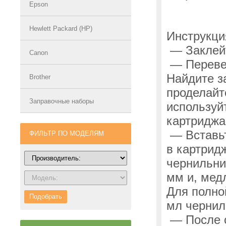
Epson
Hewlett Packard (HP)
Инструкци
— Заклейт
Canon
— Перевер
Найдите з
Brother
проделайт
Заправочные наборы
используй
картриджа.
— Вставьт
ФИЛЬТР ПО МОДЕЛЯМ
в картрид
чернильни
мм и, мед
Для полно
Подобрать
мл чернил
— После о