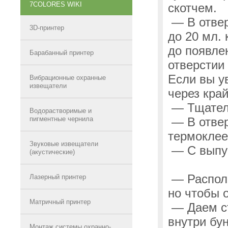
7COLORES WIKI
скотчем.
— В отвер
3D-принтер
до 20 мл. 
до появле
Барабанный принтер
отверстии
Если вы у
Вибрационные охранные
извещатели
через кра
— Тщатель
Водорастворимые и
пигментные чернила
— В отвер
термоклее
Звуковые извещатели
— С выпус
(акустические)
— Распола
Лазерный принтер
но чтобы 
Матричный принтер
— Даем ст
внутри бун
Монтаж системы охранно-