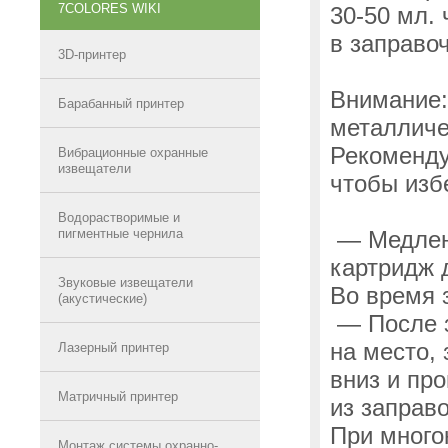
7COLORES WIKI
30-50 мл.
в заправоч
3D-принтер
Внимание:
Барабанный принтер
металличе
Рекоменду
Вибрационные охранные
извещатели
чтобы изб
Водорастворимые и
пигментные чернила
— Медленн
картридж 
Звуковые извещатели
Во время 
(акустические)
— После з
на место,
Лазерный принтер
вниз и пр
Матричный принтер
из заправо
При много
Монтаж системы охранно-