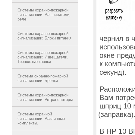
Системы охранно-пожарной
сигнализации: Расширители,
реле
Системы охранно-пожарной
чернил в 
сигнализации: Блоки питания
использов
Системы охранно-пожарной
окне-пред
сигнализации: Извещатели.
Тревожные кнопки
к компьют
секунд).
Система охранно-пожарной
сигнализации: Брелки
Расположит
Системы охранно-пожарной
Вам потре
сигнализации: Ретрансляторы
шприц 10 
(заправка
)
Системы охранной
сигнализации. Различные
комплекты.
В HP 10 Bl