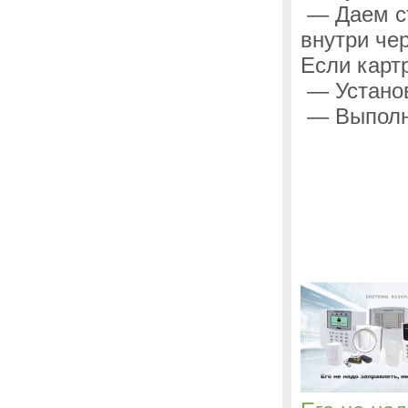
— Даем ст
внутри че
Если карт
— Установ
— Выполни