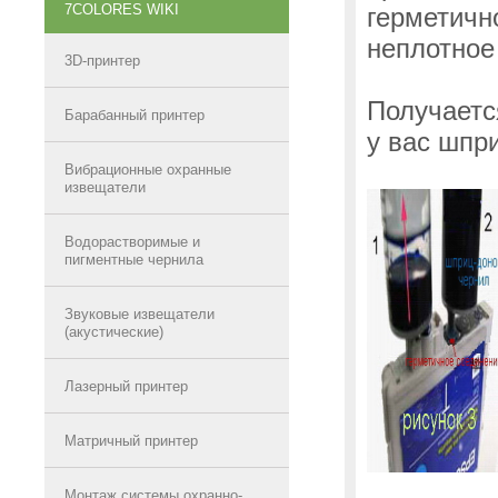
7COLORES WIKI
герметичн
неплотное
3D-принтер
Получаетс
Барабанный принтер
у вас шпр
Вибрационные охранные
извещатели
Водорастворимые и
пигментные чернила
Звуковые извещатели
(акустические)
Лазерный принтер
Матричный принтер
Монтаж системы охранно-