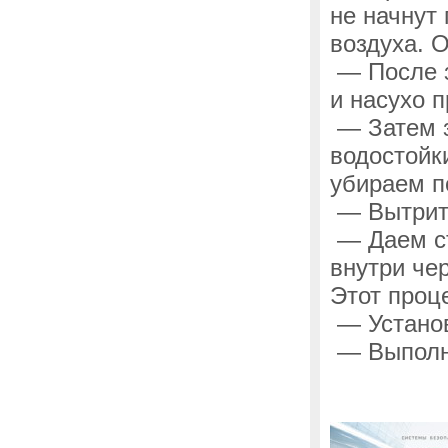
не начнут
воздуха. 
— После з
и насухо п
— Затем з
водостойк
убираем п
— Вытрите
— Даем ст
внутри че
Этот проц
— Установ
— Выполни