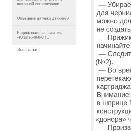
— Убирае
пожарной сигнализации
для черни
Объемные датчики движения
можно дол
не создат
Радиоканальная система
— Прижима
«Юпитер-868-ОТС»
начинайте
Все статьи
— Следите
(
№2).
— Во врем
перетекаю
картриджа
Внимание:
в шприце 
конструкц
«донора
» 
— Произво