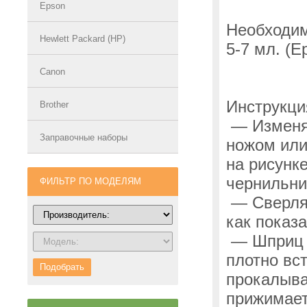
Epson
Необходим
Hewlett Packard (HP)
5-7 мл.
(E
Canon
Инструкци
Brother
— Изменяе
Заправочные наборы
ножом или
на рисунк
чернильни
ФИЛЬТР ПО МОДЕЛЯМ
— Сверлят
как показа
— Шприц
плотно вс
Подобрать
прокалыва
прижимает