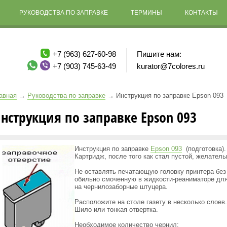
РУКОВОДСТВА ПО ЗАПРАВКЕ
ТЕРМИНЫ
КОНТАКТЫ
+7 (963) 627-60-98
Пишите нам:
+7 (903) 745-63-49
kurator@7colores.ru
авная
→
Руководства по заправке
→
Инструкция по заправке Epson 093
нструкция по заправке Epson 093
Инструкция по заправке
Epson 093
(подготовка
).
Картридж, после того как стал пустой, желатель
Не оставлять печатающую головку принтера без 
обильно смоченную в жидкости-реаниматоре для
на чернилозаборные штуцера.
Расположите на столе газету в несколько слоев
Шило или тонкая отвертка.
Необходимое количество чернил: