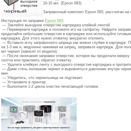
10-15 мл.
(Epson
093).
Заправочный комплект Epson 093, рассчитан на 4
Инструкция по заправке
Epson 093
:
— Заклейте выходное отверстие картриджа клейкой лентой.
— Переверните картридж и положите его на салфетку. Найдите заправ
проделайте небольшие отверстия в картридже или используйте готовые
картриджа. Для этого нужно этикетку аккуратно отклеить.
— Вставьте иглу заправочного шприца как можно глубже в картридж. П
на 1-3 мм и, медленно нажимая на шприц, заправьте картридж. Для пол
мл чернил
(зависит
от модели).
— После окончания заправки отверстие, которое вы проделали вверху 
скотча или приклеить обратно этикетку.
— Удалите клейкую ленту с выходного отверстия картриджа и протрите
— Даем стечь излишкам чернил и выровняться давлению внутри чернил
мин.
— Убедитесь, что чернильница не подтекает.
— Установите в принтер.
— Выполните 1-2 цикла очистки печатающей головки.