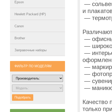
Epson
— сольве
и плакатов
Hewlett Packard (HP)
— термот
Canon
Различают
— офисн
Brother
— широко
Заправочные наборы
— интерь
оформлени
— маркир
ФИЛЬТР ПО МОДЕЛЯМ
— фотопр
— сувени
— маник
Подобрать
Качество 
только пр