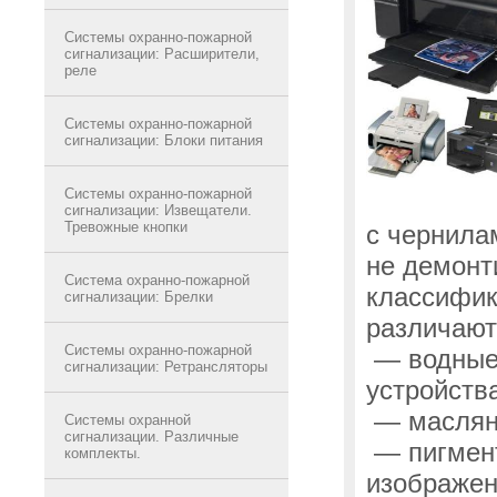
Системы охранно-пожарной
сигнализации: Расширители,
реле
Системы охранно-пожарной
сигнализации: Блоки питания
Системы охранно-пожарной
сигнализации: Извещатели.
Тревожные кнопки
с чернила
не демонт
Система охранно-пожарной
классифик
сигнализации: Брелки
различают
Системы охранно-пожарной
— водны
сигнализации: Ретрансляторы
устройства
— масля
Системы охранной
сигнализации. Различные
— пигмен
комплекты.
изображен