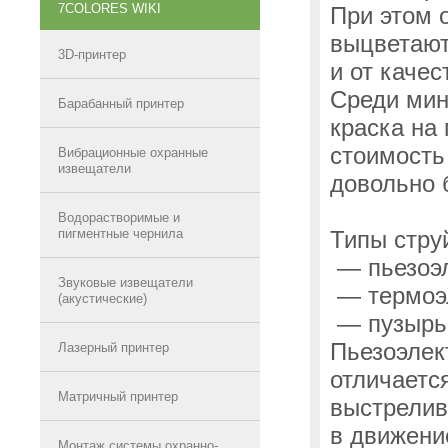
7COLORES WIKI
При этом 
выцветают
3D-принтер
и от качес
Среди мин
Барабанный принтер
краска на 
стоимость
Вибрационные охранные
извещатели
довольно 
Водорастворимые и
пигментные чернила
Типы стру
— пьезоэл
Звуковые извещатели
— термоэл
(акустические)
— пузырьк
Пьезоэлек
Лазерный принтер
отличаетс
Матричный принтер
выстрелив
в движени
Монтаж системы охранно-