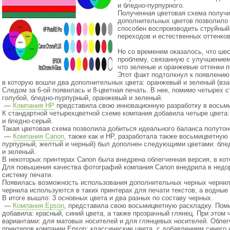
и бледно-пурпурного.
Полученная цветовая схема получи
дополнительных цветов позволило 
способен воспроизводить струйный
переходов и естественных оттенков
Но со временем оказалось, что ше
проблему, связанную с улучшением
что зеленые и оранжевые оттенки 
Этот факт подтолкнул к появлению
в которую вошли два дополнительных цвета: оранжевый и зеленый
(вз
Следом за 6-ой появилась и 8-цветная печать. В нее, помимо четырех 
голубой, бледно-пурпурный, оранжевый и зеленый.
—
Компания HP
представила свою инновационную разработку в восьми
К стандартной четырехцветной схеме компания добавила четыре цвета:
и бледно-серый.
Такая цветовая схема позволила добиться идеального баланса полутон
—
Компания Canon
, также как и HP, разработала также восьмицветную
пурпурный, желтый и черный) был дополнен следующими цветами: блед
и зеленый.
В некоторых принтерах Canon была внедрена облегченная версия, в ко
Для повышения качества фотографий компания Canon внедрила в недо
систему печати.
Появилась возможность использования дополнительных черных чернил
чернила используются в таких принтерах для печати текстов, а водны
В итоге вышло: 3 основных цвета и два разных по составу черных.
—
Компания Epson
, представила свою восьмицветную раскладку. Пом
добавила: красный, синий цвета, а также прозрачный глянец. При этом
вариантами: для матовых носителей и для глянцевых носителей. Обле
принтеров компании Epson: классические цвета, с добавлением синего 