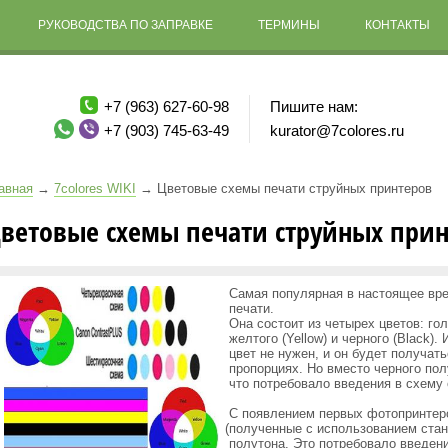
РУКОВОДСТВА ПО ЗАПРАВКЕ
ТЕРМИНЫ
КОНТАКТЫ
+7 (963) 627-60-98
Пишите нам:
+7 (903) 745-63-49
kurator@7colores.ru
авная
→
7colores WIKI
→
Цветовые схемы печати струйных принтеров
ветовые схемы печати струйных при
Самая популярная в настоящее вре
печати.
Она состоит из четырех цветов: го
желтого
(Yellow
) и черного
(Black
).
цвет не нужен, и он будет получат
пропорциях. Но вместо черного пол
что потребовало введения в схему 
С появлением первых фотопринтер
(полученные
с использованием стан
полутона. Это потребовало введени