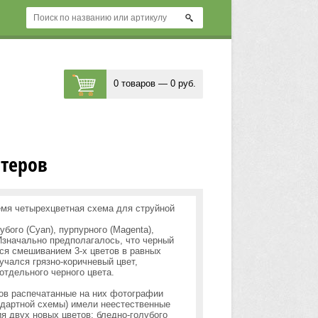
0 товаров — 0 руб.
нтеров
мя четырехцветная схема для струйной
лубого
(Cyan
), пурпурного
(Magenta
),
 Изначально предполагалось, что черный
ься смешиванием 3-х цветов в равных
учался грязно-коричневый цвет,
отдельного черного цвета.
ов распечатанные на них фотографии
дартной схемы) имели неестественные
я двух новых цветов: бледно-голубого