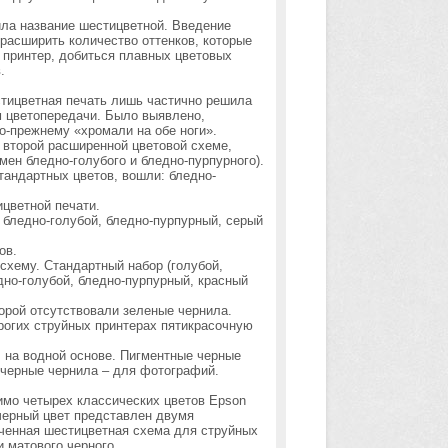
ла название шестицветной. Введение
расширить количество оттенков, которые
 принтер, добиться плавных цветовых
.
стицветная печать лишь частично решила
 цветопередачи. Было выявлено,
по-прежнему
«хромали
на обе ноги».
 второй расширенной цветовой схеме,
амен
бледно-голубого и бледно-пурпурного).
стандартных цветов, вошли: бледно-
цветной печати.
 бледно-голубой, бледно-пурпурный, серый
ов.
 схему. Стандартный набор
(голубой
,
но-голубой, бледно-пурпурный, красный
торой отсутствовали зеленые чернила.
рогих струйных принтерах пятикрасочную
 на водной основе. Пигментные черные
е черные чернила – для фотографий.
имо четырех классических цветов Epson
 черный цвет представлен двумя
гченная шестицветная схема для струйных
и матового черного.